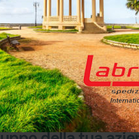
Il nostro personale altamen
un'assistenza completa desk 
la supply chain per ogni tip
SCOPRI DI PIÙ
COME LAVORIAMO
iamo di contribuir
luppo della tua azi