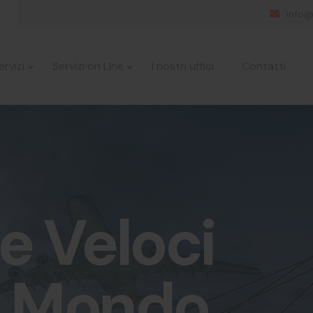
info@
ervizi
Servizi on LIne
I nostri uffici
Contatti
 Veloci
Il Mondo