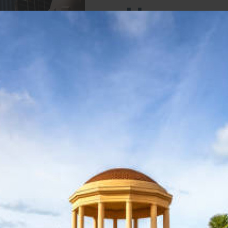
Una ga
di traspo
Da più di 29 anni
Labrospe
accorciando le distanze e fa
Semplicità e passione
, le n
partner con esperienza. Se
innovative
per ogni singola e
Labros
quotid
migliore