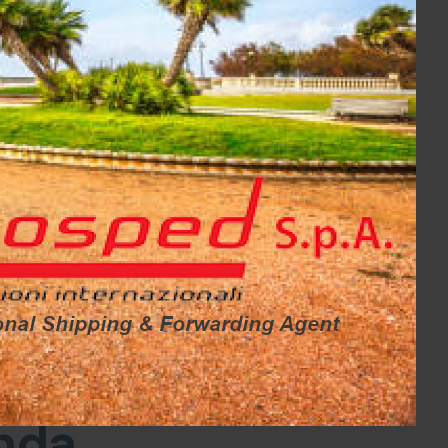
te professionale e qualificato fornisce
to desk per quanto riguarda i servizi logistici e
o di spedizione.
e allo
enda