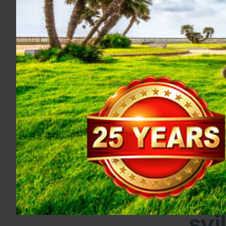
Cerch
svi