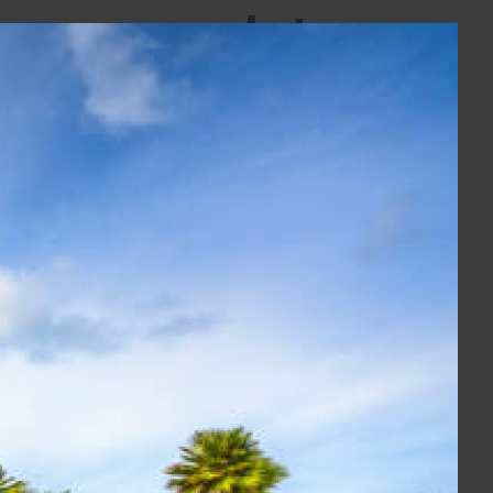
mma completa
rti
d
è leader nella movimentazione delle tue merci,
cilitando il tuo business.
ostre doti principali, fanno di
Labrosped
un
mpre puntuali, in grado di proporre
soluzioni
sigenza dei nostri clienti.
ped,
FIATA MEMBER
, è già
partner
iano
per molte aziende e la scelta
 per il loro business.