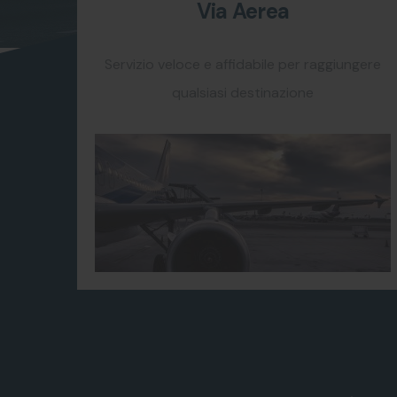
Via Aerea
Servizio veloce e affidabile per raggiungere
qualsiasi destinazione