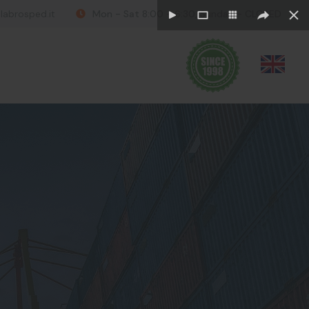
labrosped.it
Mon - Sat 8:00 - 6:30, Sunday - CLOSED