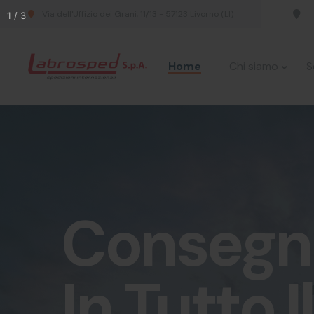
Via dell'Uffizio dei Grani, 11/13 - 57123 Livorno (LI)
Home
Chi siamo
S
Consegne
In Tutto 