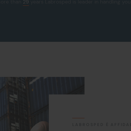
more than
29
years Labrosped is leader in handling yo
LABROSPED È AFFIDA