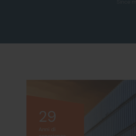
Since 
29
Anni di