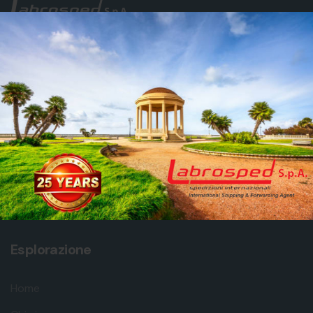
Lascia la tua email per ricevere avvisi, notizie e
approfondimenti
GO
Esplorazione
Home