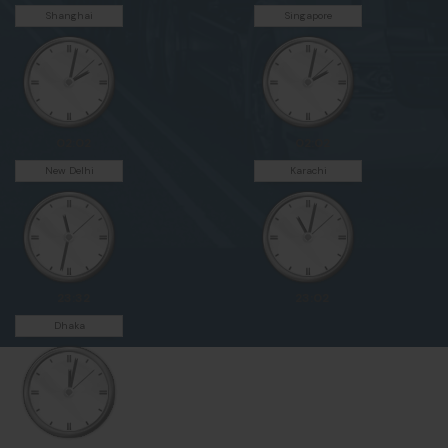
Shanghai
Singapore
02:02
02:02
New Delhi
Karachi
23:32
23:02
Dhaka