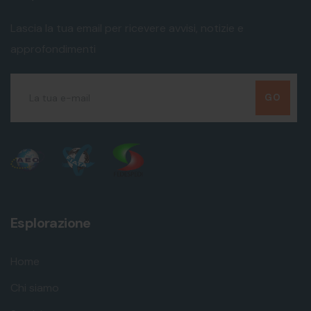
SERVIZIO 01
Lascia la tua email per ricevere avvisi, notizie e
approfondimenti
Consulenza doganale
GO
Esplorazione
Home
Chi siamo