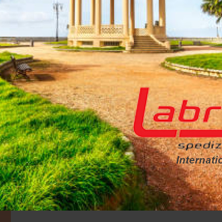
Groupage
Servizio truck dedicato
extra CE
carichi fuori sagoma
Via Mare