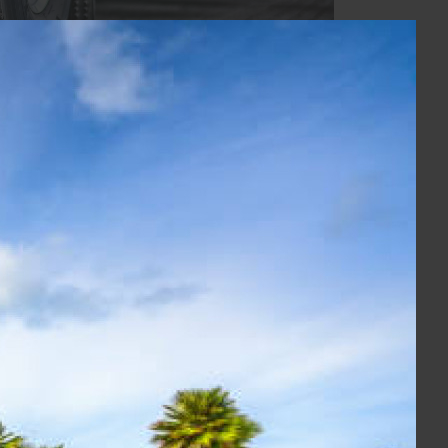
tive del cliente
 le principali destinazioni Europee.
Europei e località extra CEE (servizio full truck