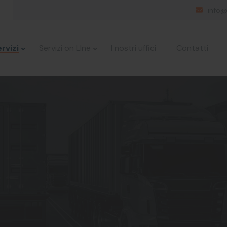
info@
rvizi
Servizi on LIne
I nostri uffici
Contatti