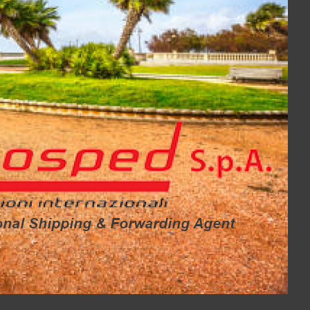
E
camion frigo
Project Cargo