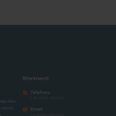
Riferimenti
Telefono
+39 0586 882087
lunga data
 servizio
Email
info@labrosped.it
o