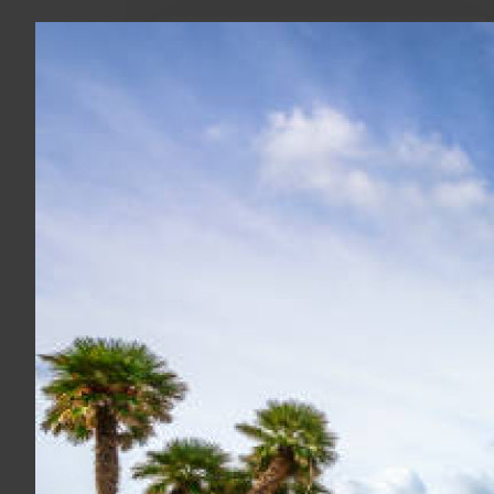
Via Terra
Project Cargo
Copertura assicurativa
Merci Pericolose
Derrate alimentari