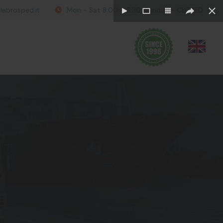
labrosped.it
Mon - Sat 8:00 - 6:30, Sunday - CLOSED