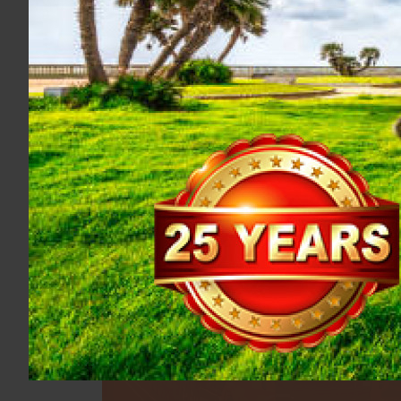
Logistics
& Cargo for
Business
+39 0586 882087
Chiama quando vuoi