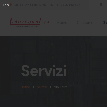
Via dell'Uffizio dei Grani, 11/13 - 57123 Livorno (LI)
Home
Chi siamo
Se
Servizi
Home
Servizi
Via Terra