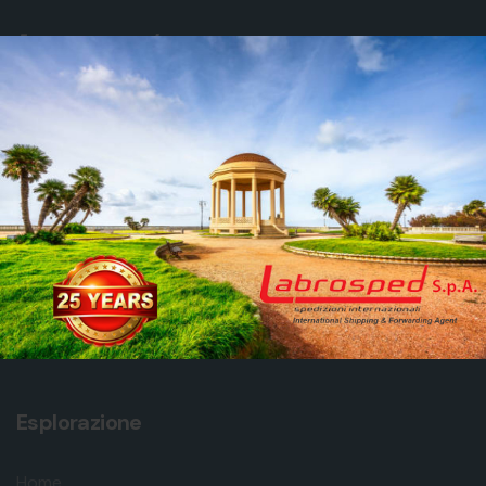
Lascia la tua email per ricevere avvisi, notizie e
approfondimenti
GO
Esplorazione
Home